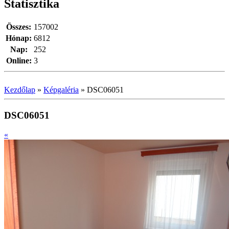
Statisztika
Összes:
157002
Hónap:
6812
Nap:
252
Online:
3
Kezdőlap
»
Képgaléria
»
DSC06051
DSC06051
«