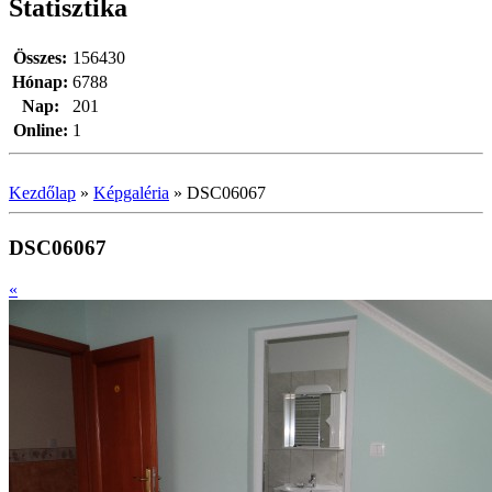
Statisztika
Összes:
156430
Hónap:
6788
Nap:
201
Online:
1
Kezdőlap
»
Képgaléria
»
DSC06067
DSC06067
«